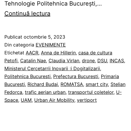
Tehnologie Politehnica București,…
Urban
Continuă lectura
Air
Mobility
Publicat
octombrie 5, 2023
pentru
Din categoria
EVENIMENTE
București
Etichetat
AACR
,
Anna de Hillerin
,
casa de cultura
Petofi
,
Catalin Nae
,
Claudia Virlan
,
drone
,
DSU
,
INCAS
,
Smart
Ministerul Cercetarrii Inovarii ;i Dogitalizarii
,
City
Politehnica Bucuresti
,
Prefectura Bucuresti
,
Primaria
Bucuresti
,
Richard Budai
,
ROMATSA
,
smart city
,
Stelian
Fedorca
,
trafic aerian urban
,
transportul coletelor
,
U-
Space
,
UAM
,
Urban Air Mobility
,
vertiport