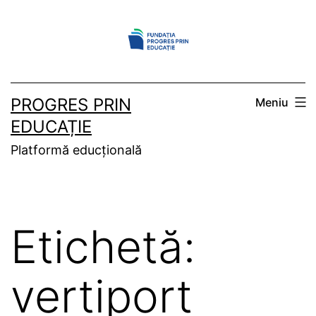
Sari
la
conținut
PROGRES PRIN
Meniu
EDUCAȚIE
Platformă educțională
Etichetă:
vertiport