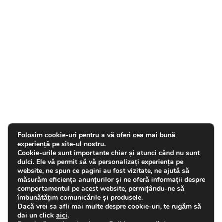
Folosim cookie-uri pentru a vă oferi cea mai bună
experiență pe site-ul nostru.
Cookie-urile sunt importante chiar și atunci când nu sunt
dulci. Ele vă permit să vă personalizați experiența pe
website, ne spun ce pagini au fost vizitate, ne ajută să
măsurăm eficiența anunțurilor și ne oferă informații despre
comportamentul pe acest website, permițându-ne să
îmbunătățim comunicările și produsele.
Dacă vrei sa afli mai multe despre cookie-uri, te rugăm să
Politică de confidențialitate
dai un click
aici
.