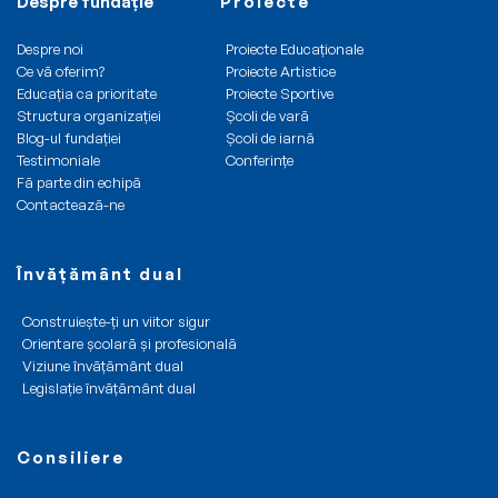
Despre fundație
Proiecte
Despre noi
Proiecte Educaționale
Ce vă oferim?
Proiecte Artistice
Educația ca prioritate
Proiecte Sportive
Structura organizației
Școli de vară
Blog-ul fundației
Școli de iarnă
Testimoniale
Conferințe
Fă parte din echipă
Contactează-ne
Învățământ dual
Construiește-ți un viitor sigur
Orientare școlară și profesională
Viziune învățământ dual
Legislație învățământ dual
Consiliere