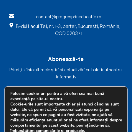
contact@progresprineducatie.ro
B-dul Lacul Tei, nr. 1-3, parter, București, România, 
COD 020371
Abonează-te
Primiți zilnic ultimele știri și actualizări cu buletinul nostru 
informativ
Folosim cookie-uri pentru a vă oferi cea mai bună
experiență pe site-ul nostru.
Cookie-urile sunt importante chiar și atunci când nu sunt
dulci. Ele vă permit să vă personalizați experiența pe
Înscrie-te acum
website, ne spun ce pagini au fost vizitate, ne ajută să
măsurăm eficiența anunțurilor și ne oferă informații despre
comportamentul pe acest website, permițându-ne să
îmbunătățim comunicările și produsele.