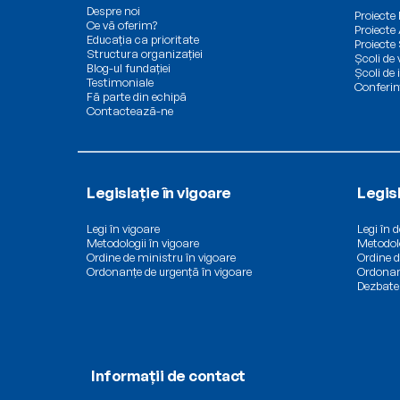
Despre noi
Proiecte
Ce vă oferim?
Proiecte 
Educația ca prioritate
Proiecte
Structura organizației
Școli de
Blog-ul fundației
Școli de
Testimoniale
Conferin
Fă parte din echipă
Contactează-ne
Legislație în vigoare
Legis
Legi în vigoare
Legi în 
Metodologii în vigoare
Metodolo
Ordine de ministru în vigoare
Ordine d
Ordonanțe de urgență în vigoare
Ordonan
Dezbate
Informații de contact