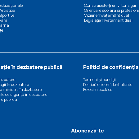
 Educaționale
Construiește-ți un viitor sigur
Artistice
Orientare școlară și profesion
 Sportive
Viziune învățământ dual
 vară
Legislație învățământ dual
 iarnă
țe
lație în dezbatere publică
Politici de confidenția
dezbatere
Termeni și condiții
gii în dezbatere
Politică de confidențialitate
e ministru în dezbatere
Folosim cookies
țe de urgență în dezbatere
re publică
Abonează-te