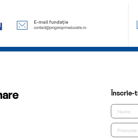
E-mail fundație
contact@progresprineducatie.ro
 DUAL
CONSILIERE
LEGAL
STIRI
EVENIMENTE
MASS MED
mare
Înscrie-t