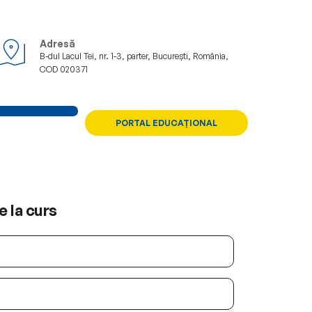
Adresă
B-dul Lacul Tei, nr. 1-3, parter, București, România, 
COD 020371
IA
CONTACT
PORTAL EDUCAȚIONAL
e la curs