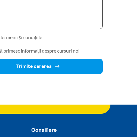
Termenii și condițiile
ă primesc informații despre cursuri noi
Trimite cererea
Consiliere