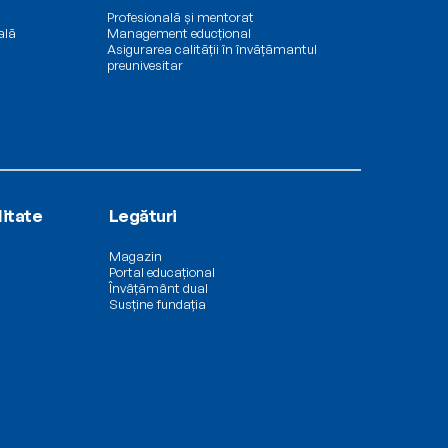
Profesională și mentorat
ală
Management educțional
Asigurarea calității în învățămantul 
preunivesitar
litate
Legături
Magazin
Portal educațional
Învâțământ dual
Susține fundația