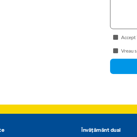
Accept 
Vreau s
te
Învățământ dual