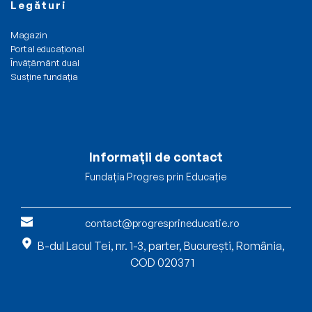
Legături
Magazin
Portal educațional
Învâțământ dual
Susține fundația
Informații de contact
Fundația Progres prin Educație
contact@progresprineducatie.ro
B-dul Lacul Tei, nr. 1-3, parter, București, România, 
COD 020371