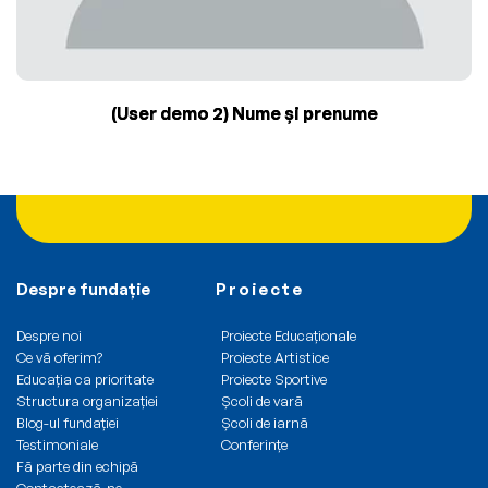
(User demo 2) Nume și prenume
Despre fundație
Proiecte
Despre noi
Proiecte Educaționale
Ce vă oferim?
Proiecte Artistice
Educația ca prioritate
Proiecte Sportive
Structura organizației
Școli de vară
Blog-ul fundației
Școli de iarnă
Testimoniale
Conferințe
Fă parte din echipă