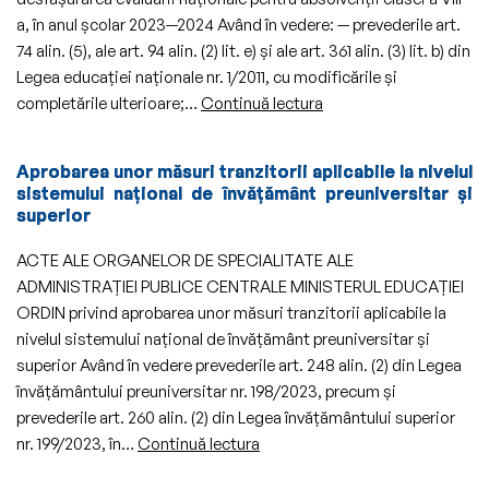
2024
a, în anul școlar 2023—2024 Având în vedere: — prevederile art.
2025
74 alin. (5), ale art. 94 alin. (2) lit. e) și ale art. 361 alin. (3) lit. b) din
Legea educației naționale nr. 1/2011, cu modificările și
Metodologia
completările ulterioare;…
Continuă lectura
cadru
–
Aprobarea unor măsuri tranzitorii aplicabile la nivelul
de
sistemului național de învățământ preuniversitar și
organizare
superior
și
funcționare
ACTE ALE ORGANELOR DE SPECIALITATE ALE
a
ADMINISTRAȚIEI PUBLICE CENTRALE MINISTERUL EDUCAȚIEI
consiliilor
ORDIN privind aprobarea unor măsuri tranzitorii aplicabile la
de
nivelul sistemului național de învățământ preuniversitar și
administrație
superior Având în vedere prevederile art. 248 alin. (2) din Legea
din
învățământului preuniversitar nr. 198/2023, precum și
unitățile
prevederile art. 260 alin. (2) din Legea învățământului superior
Aprobarea
de
nr. 199/2023, în…
Continuă lectura
unor
învățământ