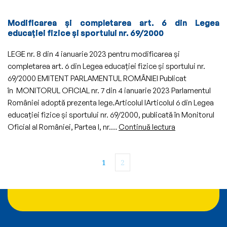
înv
cercetării,
personalitate
pre
tineretului
Modificarea și completarea art. 6 din Legea
juridică
04.
şi
educației fizice și sportului nr. 69/2000
cu
sportului
grupe
nr.
LEGE nr. 8 din 4 ianuarie 2023 pentru modificarea și
de
4.865/2011
completarea art. 6 din Legea educației fizice și sportului nr.
nivel
69/2000 EMITENT PARLAMENTUL ROMÂNIEI Publicat
preșcolar
în MONITORUL OFICIAL nr. 7 din 4 ianuarie 2023 Parlamentul
și/sau
României adoptă prezenta lege.Articolul IArticolul 6 din Legea
antepreșcolar
educației fizice și sportului nr. 69/2000, publicată în Monitorul
și
Modificarea
Oficial al României, Partea I, nr.…
Continuă lectura
în
și
servicii
completarea
de
1
2
art.
educație
6
timpurie
din
complementare
Legea
și
educației
a
fizice