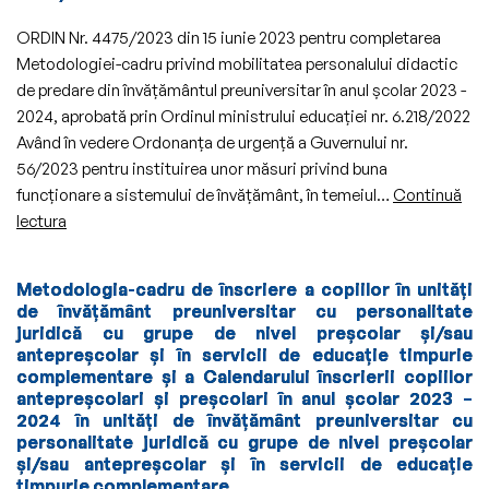
predare
ORDIN Nr. 4475/2023 din 15 iunie 2023 pentru completarea
a
Metodologiei-cadru privind mobilitatea personalului didactic
personalului
de predare din învăţământul preuniversitar în anul şcolar 2023 -
de
2024, aprobată prin Ordinul ministrului educaţiei nr. 6.218/2022
conducere
Având în vedere Ordonanţa de urgenţă a Guvernului nr.
din
56/2023 pentru instituirea unor măsuri privind buna
inspectoratele
funcţionare a sistemului de învăţământ, în temeiul…
Continuă
şcolare,
Completarea
lectura
unităţile
Metodologiei-
de
cadru
învăţământ,
Metodologia-cadru de înscriere a copiilor în unități
privind
unităţile
de învățământ preuniversitar cu personalitate
mobilitatea
juridică cu grupe de nivel preșcolar și/sau
conexe,
personalului
antepreșcolar și în servicii de educație timpurie
precum
complementare și a Calendarului înscrierii copiilor
didactic
şi
antepreșcolari și preșcolari în anul școlar 2023 –
de
a
2024 în unități de învățământ preuniversitar cu
predare
personalului
personalitate juridică cu grupe de nivel preșcolar
din
și/sau antepreșcolar și în servicii de educație
de
învăţământul
timpurie complementare