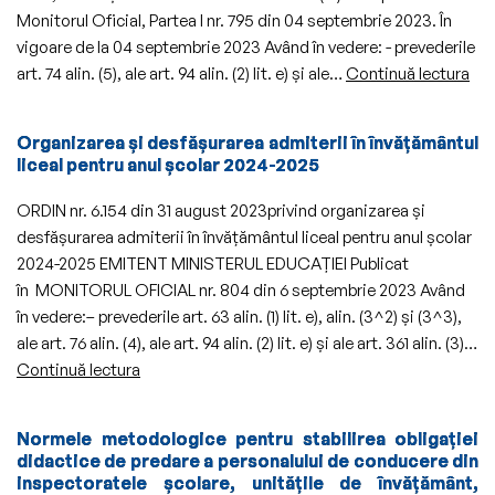
Monitorul Oficial, Partea I nr. 795 din 04 septembrie 2023. În
vigoare de la 04 septembrie 2023 Având în vedere: - prevederile
Org
art. 74 alin. (5), ale art. 94 alin. (2) lit. e) şi ale…
Continuă lectura
și
des
Organizarea și desfășurarea admiterii în învățământul
eva
liceal pentru anul școlar 2024-2025
naț
pen
ORDIN nr. 6.154 din 31 august 2023privind organizarea și
abs
desfășurarea admiterii în învățământul liceal pentru anul școlar
cla
2024-2025 EMITENT MINISTERUL EDUCAȚIEI Publicat
a
în MONITORUL OFICIAL nr. 804 din 6 septembrie 2023 Având
VIII-
în vedere:– prevederile art. 63 alin. (1) lit. e), alin. (3^2) și (3^3),
a,
ale art. 76 alin. (4), ale art. 94 alin. (2) lit. e) și ale art. 361 alin. (3)…
în
Organizarea
Continuă lectura
anu
și
șco
desfășurarea
Normele metodologice pentru stabilirea obligaţiei
202
admiterii
didactice de predare a personalului de conducere din
20
în
inspectoratele şcolare, unităţile de învăţământ,