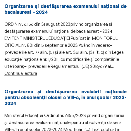
măsuri
preuniversitar
Organizarea și desfășurarea examenului național de
tranzitorii
bacalaureat – 2024
aplicabile
la
ORDIN nr. 6.156 din 31 august 2023privind organizarea și
nivelul
desfășurarea examenului național de bacalaureat - 2024
sistemului
EMITENT MINISTERUL EDUCAȚIEI Publicat în MONITORUL
național
OFICIAL nr. 801 din 5 septembrie 2023 Având în vedere:–
de
prevederile art. 77 alin. (5) și ale art. 361 alin. (3) lit. c) din Legea
învățământ
educației naționale nr. 1/2011, cu modificările și completările
preuniversitar
ulterioare;– prevederile Regulamentului (UE) 2016/679 al…
și
Organizarea
Continuă lectura
superior
și
desfășurarea
Organizarea și desfășurarea evaluării naționale
examenului
pentru absolvenții clasei a VIII-a, în anul școlar 2023-
național
2024
de
bacalaureat
Ministerul Educaţiei Ordinul nr. 6155/2023 privind organizarea
–
şi desfăşurarea evaluării naţionale pentru absolvenţii clasei a
2024
VIII-a, în anul şcolar 2023-2024 Modificări (...) Text publicat în