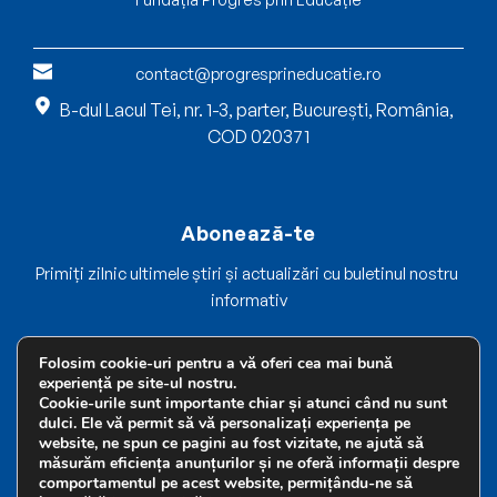
contact@progresprineducatie.ro
B-dul Lacul Tei, nr. 1-3, parter, București, România, 
COD 020371
Abonează-te
Primiți zilnic ultimele știri și actualizări cu buletinul nostru 
informativ
Folosim cookie-uri pentru a vă oferi cea mai bună
experiență pe site-ul nostru.
Cookie-urile sunt importante chiar și atunci când nu sunt
dulci. Ele vă permit să vă personalizați experiența pe
Înscrie-te acum
website, ne spun ce pagini au fost vizitate, ne ajută să
măsurăm eficiența anunțurilor și ne oferă informații despre
comportamentul pe acest website, permițându-ne să