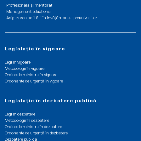
juridică
Profesională și mentorat
Management educțional
cu
Asigurarea calității în învățămantul preunivesitar
grupe
de
nivel
preșcolar
Legislație în vigoare
și/sau
antepreșcolar
Legi în vigoare
și
Metodologii în vigoare
în
Ordine de ministru în vigoare
servicii
Ordonanțe de urgență în vigoare
de
educație
Legislație în dezbatere publică
timpurie
complementare
Legi în dezbatere
Metodologii în dezbatere
Ordine de ministru în dezbatere
Ordonanțe de urgență în dezbatere
Dezbatere publică