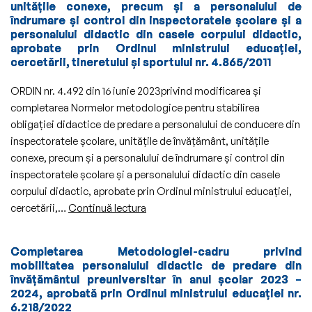
învățământul
unităţile conexe, precum şi a personalului de
îndrumare şi control din inspectoratele şcolare şi a
liceal
personalului didactic din casele corpului didactic,
pentru
aprobate prin Ordinul ministrului educaţiei,
anul
cercetării, tineretului şi sportului nr. 4.865/2011
școlar
2024-
ORDIN nr. 4.492 din 16 iunie 2023privind modificarea şi
2025
completarea Normelor metodologice pentru stabilirea
obligaţiei didactice de predare a personalului de conducere din
inspectoratele şcolare, unităţile de învăţământ, unităţile
conexe, precum şi a personalului de îndrumare şi control din
inspectoratele şcolare şi a personalului didactic din casele
corpului didactic, aprobate prin Ordinul ministrului educaţiei,
Normele
cercetării,…
Continuă lectura
metodologice
pentru
Completarea Metodologiei-cadru privind
stabilirea
mobilitatea personalului didactic de predare din
obligaţiei
învăţământul preuniversitar în anul şcolar 2023 –
didactice
2024, aprobată prin Ordinul ministrului educaţiei nr.
6.218/2022
de