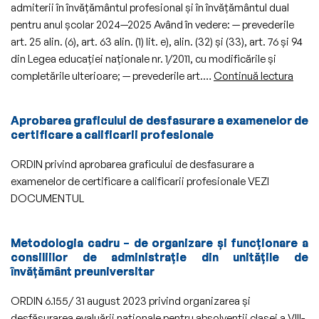
admiterii în învățământul profesional și în învățământul dual
pentru anul școlar 2024—2025 Având în vedere: — prevederile
art. 25 alin. (6), art. 63 alin. (1) lit. e), alin. (32) și (33), art. 76 și 94
din Legea educației naționale nr. 1/2011, cu modificările și
Organ
completările ulterioare; — prevederile art.…
Continuă lectura
desfă
şi
Aprobarea graficului de desfasurare a examenelor de
calen
certificare a calificarii profesionale
admit
în
ORDIN privind aprobarea graficului de desfasurare a
învăţ
examenelor de certificare a calificarii profesionale VEZI
profe
DOCUMENTUL
şi
în
Metodologia cadru – de organizare și funcționare a
învăţ
consiliilor de administrație din unitățile de
dual
învățământ preuniversitar
pentr
anul
ORDIN 6.155/ 31 august 2023 privind organizarea și
şcola
desfășurarea evaluării naționale pentru absolvenții clasei a VIII-