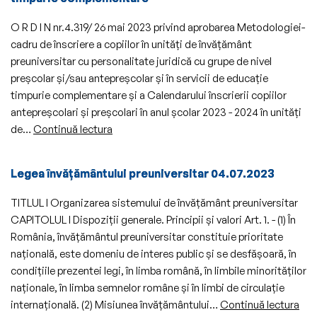
îndrumare
preuniversitar
şi
O R D I N nr.4.319/ 26 mai 2023 privind aprobarea Metodologiei-
în
control
cadru de înscriere a copiilor în unități de învățământ
anul
din
preuniversitar cu personalitate juridică cu grupe de nivel
şcolar
inspectoratele
preșcolar și/sau antepreșcolar și în servicii de educație
2023
şcolare
timpurie complementare și a Calendarului înscrierii copiilor
–
şi
antepreșcolari și preșcolari în anul școlar 2023 - 2024 în unități
2024,
a
Metodologia-
de…
Continuă lectura
aprobată
personalului
cadru
prin
didactic
de
Ordinul
din
Legea învățământului preuniversitar 04.07.2023
înscriere
ministrului
casele
a
educaţiei
TITLUL I Organizarea sistemului de învăţământ preuniversitar
corpului
copiilor
nr.
CAPITOLUL I Dispoziţii generale. Principii şi valori Art. 1. - (1) În
didactic,
în
6.218/2022
România, învăţământul preuniversitar constituie prioritate
aprobate
unități
naţională, este domeniu de interes public şi se desfăşoară, în
prin
de
condiţiile prezentei legi, în limba română, în limbile minorităţilor
Ordinul
învățământ
naţionale, în limba semnelor române şi în limbi de circulaţie
ministrului
preuniversitar
Leg
internaţională. (2) Misiunea învăţământului…
Continuă lectura
educaţiei,
cu