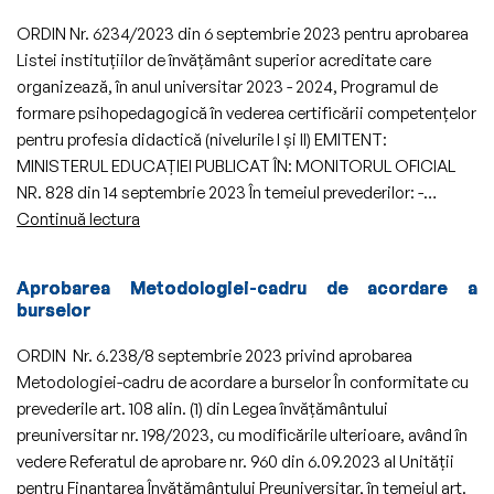
ORDIN Nr. 6234/2023 din 6 septembrie 2023 pentru aprobarea
Listei instituţiilor de învăţământ superior acreditate care
organizează, în anul universitar 2023 - 2024, Programul de
formare psihopedagogică în vederea certificării competenţelor
pentru profesia didactică (nivelurile I şi II) EMITENT:
MINISTERUL EDUCAŢIEI PUBLICAT ÎN: MONITORUL OFICIAL
NR. 828 din 14 septembrie 2023 În temeiul prevederilor: -…
Aprobarea
Continuă lectura
Listei
instituţiilor
Aprobarea Metodologiei-cadru de acordare a
de
burselor
învăţământ
superior
ORDIN Nr. 6.238/8 septembrie 2023 privind aprobarea
acreditate
Metodologiei-cadru de acordare a burselor În conformitate cu
care
prevederile art. 108 alin. (1) din Legea învățământului
organizează,
preuniversitar nr. 198/2023, cu modificările ulterioare, având în
în
vedere Referatul de aprobare nr. 960 din 6.09.2023 al Unității
anul
pentru Finanțarea Învățământului Preuniversitar, în temeiul art.