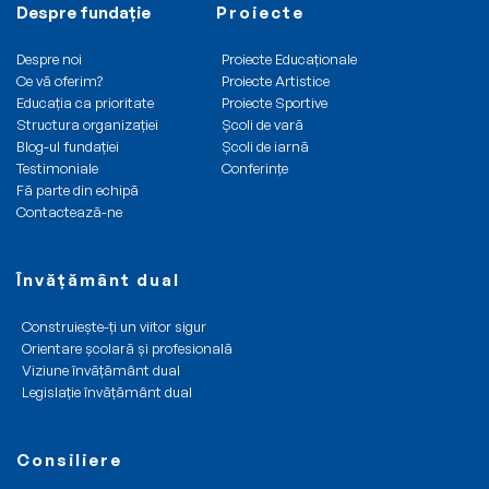
Calendarului
Despre fundație
Proiecte
și
înscrierii
sportului
copiilor
Despre noi
Proiecte Educaționale
nr.
Ce vă oferim?
Proiecte Artistice
antepreșcolari
69/2000
Educația ca prioritate
Proiecte Sportive
și
Structura organizației
Școli de vară
preșcolari
Blog-ul fundației
Școli de iarnă
în
Testimoniale
Conferințe
anul
Fă parte din echipă
Contactează-ne
școlar
2023
–
Învățământ dual
2024
în
Construiește-ți un viitor sigur
unități
Orientare școlară și profesională
Viziune învățământ dual
de
Legislație învățământ dual
învățământ
preuniversitar
cu
Consiliere
personalitate