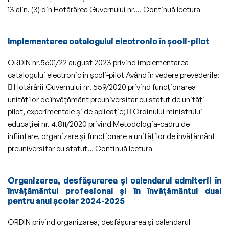
universitar
Aprobar
13 alin. (3) din Hotărârea Guvernului nr.…
Continuă lectura
2023-
Metodol
2024,
cadru
Implementarea catalogului electronic în şcoli-pilot
Programul
de
de
acordar
ORDIN nr.5601/22 august 2023 privind implementarea
formare
a
catalogului electronic în școli-pilot Având în vedere prevederile:
psihopedagogică
burselor
 Hotărârii Guvernului nr. 559/2020 privind funcționarea
în
unităților de învățământ preuniversitar cu statut de unități -
vederea
pilot, experimentale și de aplicație;  Ordinului ministrului
certificării
educației nr. 4.811/2020 privind Metodologia-cadru de
competenţelor
înființare, organizare și funcționare a unităților de învățământ
pentru
Implementarea
preuniversitar cu statut…
Continuă lectura
profesia
catalogului
didactică
electronic
(nivelurile
Organizarea, desfăşurarea şi calendarul admiterii în
în
învăţământul profesional şi în învăţământul dual
I
şcoli-
pentru anul şcolar 2024-2025
şi
pilot
II)
ORDIN privind organizarea, desfășurarea și calendarul